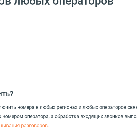
ов любых операторов
ить?
ючить номера в любых регионах и любых операторов связ
о номером оператора, а обработка входящих звонков вып
ушивания разговоров
.