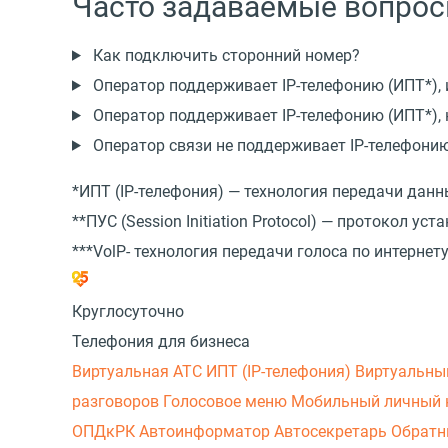
Часто задаваемые вопро
Как подключить сторонний номер?
Оператор поддерживает IP-телефонию (ИПТ*),
Оператор поддерживает IP-телефонию (ИПТ*), 
Оператор связи не поддерживает IP-телефонию
*ИПТ
(
IP-телефония) — технология передачи данн
**ПУС
(
Session Initiation Protocol) — протокол ус
***VolP- технология передачи голоса по интернет
Круглосуточно
Телефония для бизнеса
Виртуальная АТС
ИПТ (IP-телефония)
Виртуальны
разговоров
Голосовое меню
Мобильный личный 
ОПДкРК
Автоинформатор
Автосекретарь
Обратн