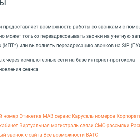
сы
 и предоставляет возможность работы со звонками с помощ
но может только переадресовывать звонки на учетную запи
 (ИПТ*) или выполнять переадресацию звонков на SIP (ПУ
ых через компьютерные сети на базе интернет-протокола
тановления сеанса
у
й номер
Этикетка
МАВ сервис
Карусель номеров
Корпорат
кабинет
Виртуальная магистраль связи
СМС-рассылки
Рас
ый звонок с сайта
Все возможности ВАТС