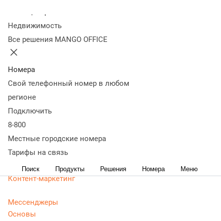
маркетологов
Колл-центр
Недвижимость
Все решения MANGO OFFICE
Статьи, обзоры, ТОПы, идеи и советы для развития
бизнеса. Энциклопедия маркетолога, Телефония для
маркетологов - актуальная, живая и понятная
Номера
информация доступным языком.
Свой телефонный номер в любом
CRM маркетинг
регионе
Аналитика
Подключить
Веб-аналитика
8-800
Веб-разработка
Местные городские номера
Контекстная реклама
Тарифы на связь
Google Adwords (ADS)
Яндекс Директ
Поиск
Продукты
Решения
Номера
Меню
Контент-маркетинг
Мессенджеры
Основы