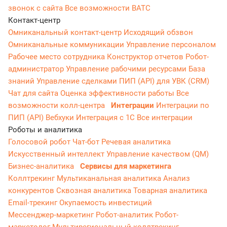
звонок с сайта
Все возможности ВАТС
Контакт-центр
Омниканальный контакт-центр
Исходящий обзвон
Омниканальные коммуникации
Управление персоналом
Рабочее место сотрудника
Конструктор отчетов
Робот-
администратор
Управление рабочими ресурсами
База
знаний
Управление сделками
ПИП (API) для УВК (CRM)
Чат для сайта
Оценка эффективности работы
Все
возможности колл-центра
Интеграции
Интеграции по
ПИП (API)
Вебхуки
Интеграция с 1С
Все интеграции
Роботы и аналитика
Голосовой робот
Чат-бот
Речевая аналитика
Искусственный интеллект
Управление качеством (QM)
Бизнес-аналитика
Сервисы для маркетинга
Коллтрекинг
Мультиканальная аналитика
Анализ
конкурентов
Сквозная аналитика
Товарная аналитика
Email-трекинг
Окупаемость инвестиций
Мессенджер‑маркетинг
Робот-аналитик
Робот-
маркетолог
Мультирегиональный коллтрекинг